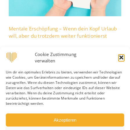
Mentale Erschöpfung – Wenn dein Kopf Urlaub
will, aber du trotzdem weiter funktionierst
Mentale Erschöpfung – Wenn dein Kopf Urlaub
Cookie Zustimmung
will, aber [...]
verwalten
Von
jurajgubi
|
8. Juni 2025
|
Allgemein
|
0 Kommentare
Um dir ein optimales Erlebnis zu bieten, verwenden wir Technologien
Weiterlesen
wie Cookies, um Geräteinformationen zu speichern und/oder darauf
zuzugreifen. Wenn du diesen Technologien zustimmst, können wir
Daten wie das Surfverhalten oder eindeutige IDs auf dieser Website
verarbeiten. Wenn du deine Zustimmung nicht erteilst oder
zurückziehst, können bestimmte Merkmale und Funktionen
beeinträchtigt werden.
Akzeptieren